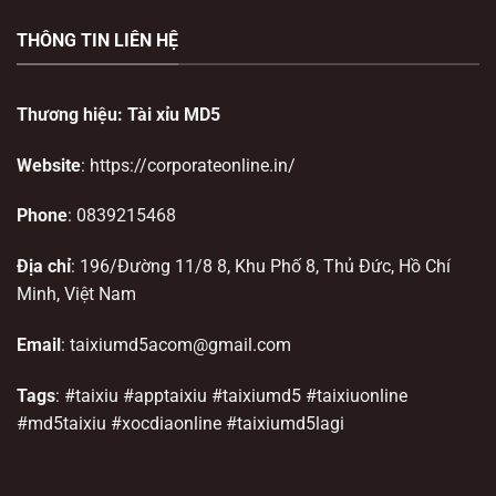
THÔNG TIN LIÊN HỆ
Thương hiệu: Tài xỉu MD5
Website
:
https://corporateonline.in/
Phone
: 0839215468
Địa chỉ
: 196/Đường 11/8 8, Khu Phố 8, Thủ Đức, Hồ Chí
Minh, Việt Nam
Email
:
taixiumd5acom@gmail.com
Tags
: #taixiu #apptaixiu #taixiumd5 #taixiuonline
#md5taixiu #xocdiaonline #taixiumd5lagi